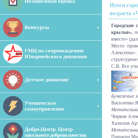
Независимая оценка
Итоги гор
возраста «
Городские 
Конкурсы
крылья»,
по
вместе» (да
Место пров
ГМЦ по сопровождению
Алексеева»
Юнармейского движения
структурног
С.В. Все уч
Детское движение
Бумажные мо
Ученическое
Василенко Я
самоуправление
Метательные
Чирков Алек
Халилов Арт
Добро.Центр. Центр
Метательные
школьного добровольчества
Панькин Мак