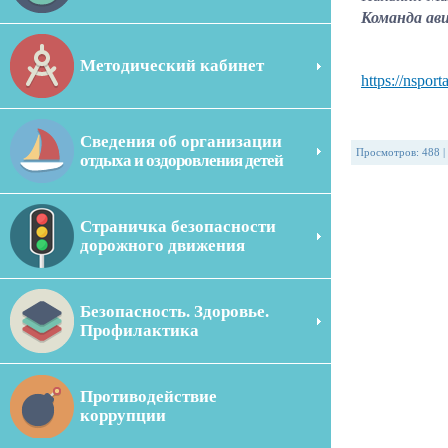
Команда ав
Методический кабинет
https://nspor
Сведения об организации
Просмотров
:
488
|
отдыха и оздоровления детей
Страничка безопасности
дорожного движения
Безопасность. Здоровье.
Профилактика
Противодействие
коррупции