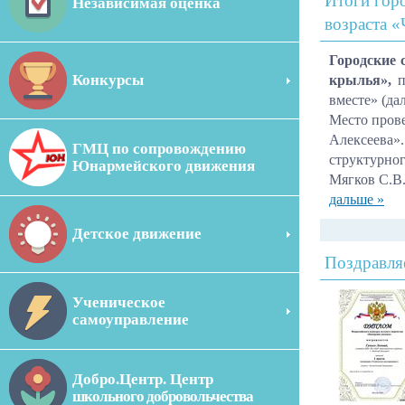
Итоги гор
Независимая оценка
возраста 
Городские 
Конкурсы
крылья»,
п
вместе» (да
Место пров
Алексеева»
ГМЦ по сопровождению
структурно
Юнармейского движения
Мягков С.В
дальше »
Детское движение
Поздравля
Ученическое
самоуправление
Добро.Центр. Центр
школьного добровольчества