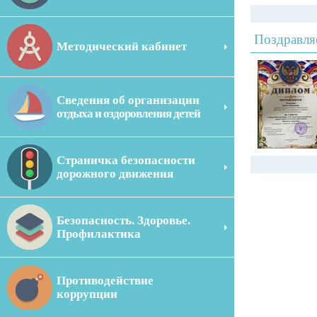
Поздравля
Методический кабинет
Сведения об организации
отдыха и оздоровления детей
Страничка безопасности
дорожного движения
Безопасность. Здоровье.
Профилактика
Противодействие
коррупции