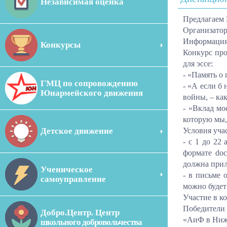
Независимая оценка
Предлагаем 
Организатор
Информация 
Конкурсы
Конкурс про
для эссе:
- «Память о
ГМЦ по сопровождению
- «А если б
Юнармейского движения
войны, – как
- «Вклад мо
которую мы,
Детское движение
Условия уча
- с 1 до 22
формате doc
должна прил
Ученическое
- в письме 
самоуправление
можно будет
Участие в к
Победители 
Добро.Центр. Центр
«АиФ в Ниж
школьного добровольчества