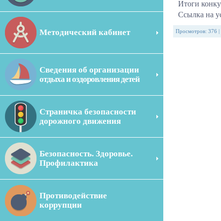
Итоги конку
Ссылка на ус
Методический кабинет
Просмотров
:
376
|
Сведения об организации
отдыха и оздоровления детей
Страничка безопасности
дорожного движения
Безопасность. Здоровье.
Профилактика
Противодействие
коррупции