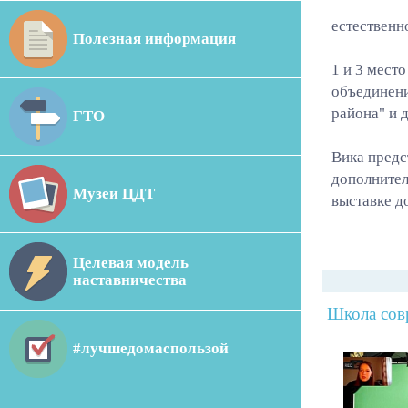
естественн
Полезная информация
1 и 3 мест
объединени
района" и 
ГТО
Вика предс
дополните
Музеи ЦДТ
выставке д
Целевая модель
наставничества
Школа сов
#лучшедомаспользой