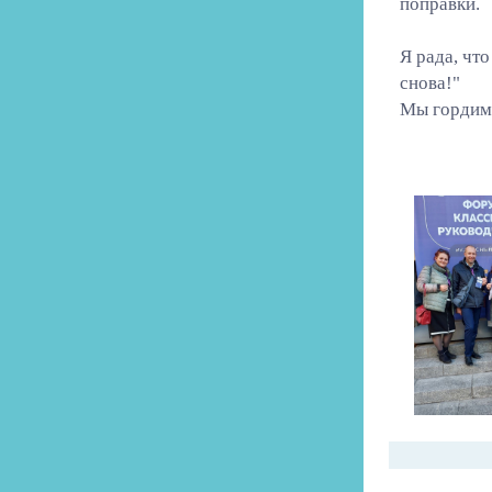
поправки.
Я рада, чт
снова!"
Мы гордимс