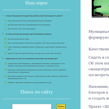
Наш опрос
Муниципаль
формируют 
Если опрос
Качественн
Сидеть в со
Об этом по
сконцентри
посмотреть
Напомним, 
Поиск по сайту
блогеров и
и создать 
Проект «Шк