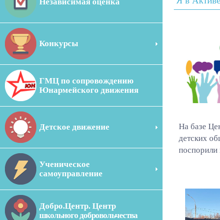
Я в Активе
Независимая оценка
Конкурсы
ГМЦ по сопровождению
Юнармейского движения
На базе Це
Детское движение
детских об
поспорили 
Ученическое
самоуправление
Добро.Центр. Центр
школьного добровольчества