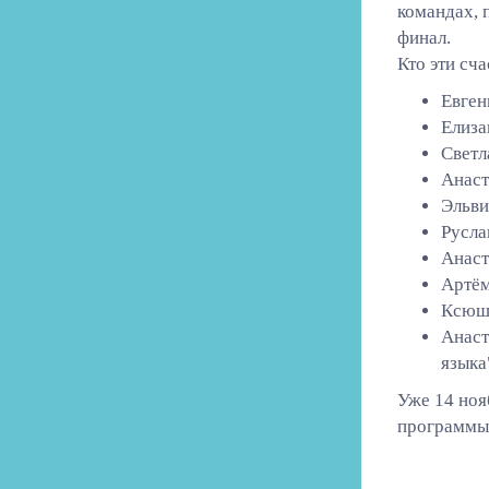
командах, 
финал.
Кто эти сч
Евген
Елиза
Светл
Анаст
Эльви
Русла
Анаст
Артём
Ксюша
Анаст
языка
Уже 14 ноя
программы.