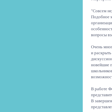
"Совсем не
Подобное м
организаци
особенност
вопросы вз
Очень мног
и раскрыть
дискуссион
новейшие п
школьников
возможност
В работе Ф
представит
В завершен
представле