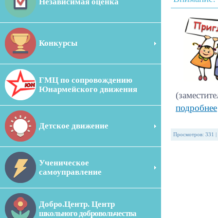
Независимая оценка
Конкурсы
ГМЦ по сопровождению
Юнармейского движения
(заместите
подробнее
Детское движение
Просмотров
:
331
|
Ученическое
самоуправление
Добро.Центр. Центр
школьного добровольчества