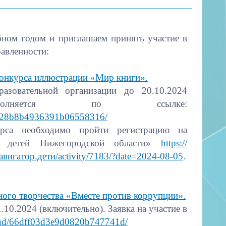
ном годом и приглашаем принять участие в
авленности:
конкурса иллюстрации «Мир книги».
азовательной организации до 20.10.2024
заполняется по ссылке:
66e28b8b4936391b06558316/
урса необходимо пройти регистрацию на
ия детей Нижегородской области»
https://
навигатор.дети/activity/7183/?date=2024-08-05
.
ного творчества «Вместе против коррупции».
.10.2024 (включительно). Заявка на участие в
loud/66dff03d3e9d0820b747741d/