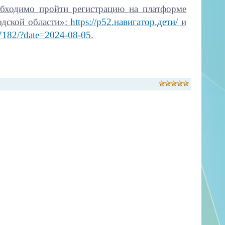
обходимо пройти регистрацию на платформе
одской области»:
https://р52.навигатор.дети/
и
y/7182/?date=2024-08-05
.