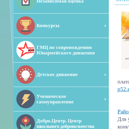
Независимая оценка
Конкурсы
ГМЦ по сопровождению
Юнармейского движения
Детское движение
пла
р52.
Ученическое
самоуправление
Райо
Для 
Добро.Центр. Центр
школьного добровольчества
конк