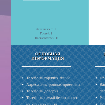
Онлайн всего:
1
Гостей:
1
Пользователей:
0
ОСНОВНАЯ
ИНФОРМАЦИЯ
Телефоны горячих линий
Пр
Адреса электронных приемных
Ва
Телефоны доверия
пе
Телефоны служб безопасности
Ра
и охраны порядка
По