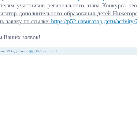
телям участников регионального этапа Конкурса не
игатор дополнительного образования детей Нижегор
ть заявку по ссылке:
https://р52.навигатор.дети/activit
 Ваших заявок!
ров
:
193
|
Добавил
:
NN
|
Рейтинг
:
5.0
/
1