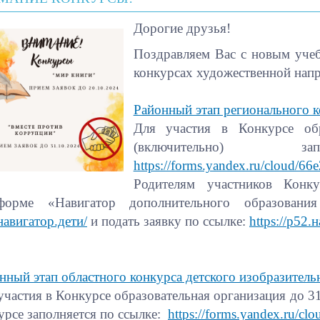
Дорогие друзья!
Поздравляем Вас с новым учеб
конкурсах художественной напр
Районный этап регионального 
Для участия в Конкурсе обр
(включительно) 
https://forms.yandex.ru/cloud/
Родителям участников Конк
тформе «Навигатор дополнительного образован
навигатор.дети/
и подать заявку по ссылке:
https://р52.
нный этап областного конкурса детского изобразитель
участия в Конкурсе образовательная организация до 31
урсе заполняется по ссылке:
https://forms.yandex.ru/c