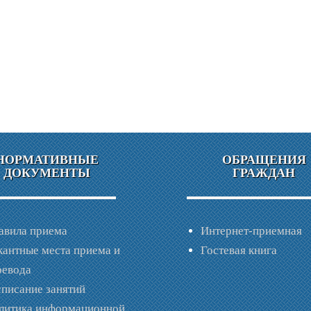
НОРМАТИВНЫЕ
ОБРАЩЕНИЯ
ДОКУМЕНТЫ
ГРАЖДАН
авила приема
Интернет-приемная
кантные места приема и
Гостевая книга
ревода
списание занятий
литика информационной