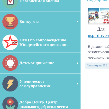
Независимая оценка
Конкурсы
Для
usp=drives
ГМЦ по сопровождению
Юнармейского движения
В ролике с
безопасност
предназначе
Детское движение
Просмотров
:
350
|
Ученическое
самоуправление
Добро.Центр. Центр
школьного добровольчества