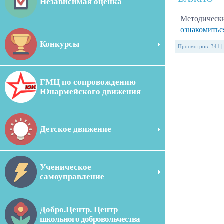
Независимая оценка
Методически
ознакомитьс
Конкурсы
Просмотров
:
341
|
ГМЦ по сопровождению
Юнармейского движения
Детское движение
Ученическое
самоуправление
Добро.Центр. Центр
школьного добровольчества