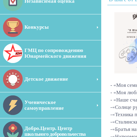
Независимая оценка
Конкурсы
ГМЦ по сопровождению
Юнармейского движения
Детское движение
- «Моя сем
- «Моя люб
- «Наше сч
Ученическое
-«Солнце р
самоуправление
-«Техника 
-«Сталинск
Добро.Центр. Центр
-«Братья н
школьного добровольчества
-«Натюрмо