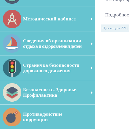
Подробност
Методический кабинет
Просмотров
:
321
|
Сведения об организации
отдыха и оздоровления детей
Страничка безопасности
дорожного движения
Безопасность. Здоровье.
Профилактика
Противодействие
коррупции