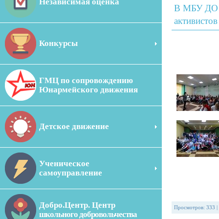
Независимая оценка
В МБУ ДО 
активистов
Конкурсы
ГМЦ по сопровождению
Юнармейского движения
Детское движение
Ученическое
самоуправление
Добро.Центр. Центр
Просмотров
:
333
|
школьного добровольчества