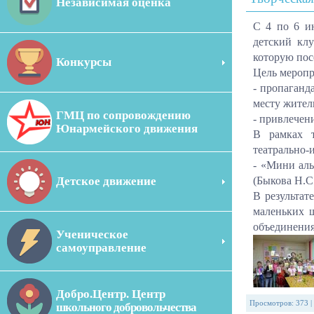
Независимая оценка
С 4 по 6 и
детский клу
которую пос
Конкурсы
Цель меропр
- пропаганд
месту жител
ГМЦ по сопровождению
- привлечен
Юнармейского движения
В рамках т
театрально-
- «Мини ал
Детское движение
(Быкова Н.С.
В результат
маленьких ш
объединения
Ученическое
самоуправление
Добро.Центр. Центр
Просмотров
:
373
|
школьного добровольчества