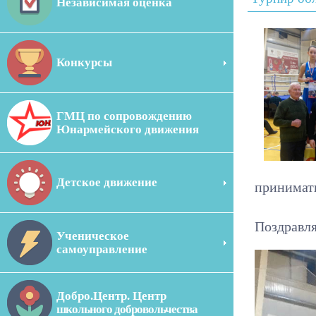
Независимая оценка
Конкурсы
ГМЦ по сопровождению
Юнармейского движения
Детское движение
принимать
Поздравля
Ученическое
самоуправление
Добро.Центр. Центр
школьного добровольчества