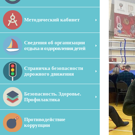
Методический кабинет
Сведения об организации
отдыха и оздоровления детей
Страничка безопасности
дорожного движения
Безопасность. Здоровье.
Профилактика
Противодействие
коррупции