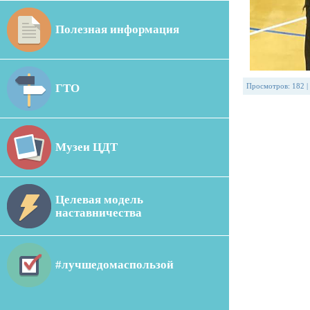
Полезная информация
ГТО
Просмотров
:
182
|
Музеи ЦДТ
Целевая модель
наставничества
#лучшедомаспользой