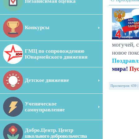
Независимая оценка
Конкурсы
могучей, с
ГМЦ по сопровождению
новое пок
Юнармейского движения
Поздравля
мира!
Пус
Детское движение
Просмотров
:
439
|
Ученическое
самоуправление
Добро.Центр. Центр
школьного добровольчества