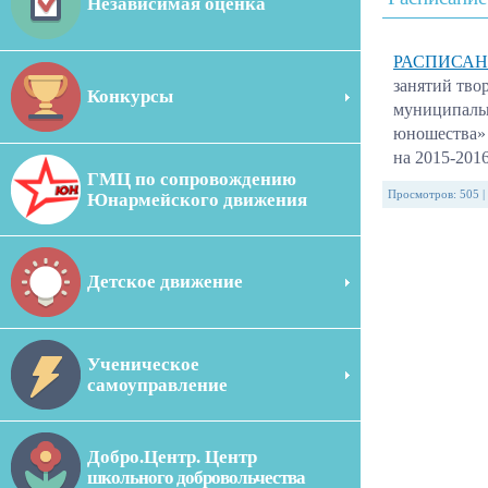
Независимая оценка
РАСПИСА
занятий тво
Конкурсы
муниципальн
юношества»
на 2015-2
ГМЦ по сопровождению
Просмотров
:
505
|
Юнармейского движения
Детское движение
Ученическое
самоуправление
Добро.Центр. Центр
школьного добровольчества