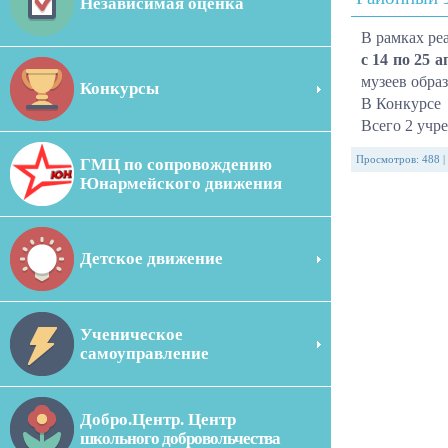
Независимая оценка
В рамках ре
с 14 по 25 
музеев обр
Конкурсы
В Конкурсе 
Всего 2 учр
Просмотров
:
488
|
ГМЦ по сопровождению
Юнармейского движения
Детское движение
Ученическое
самоуправление
Добро.Центр. Центр
школьного добровольчества