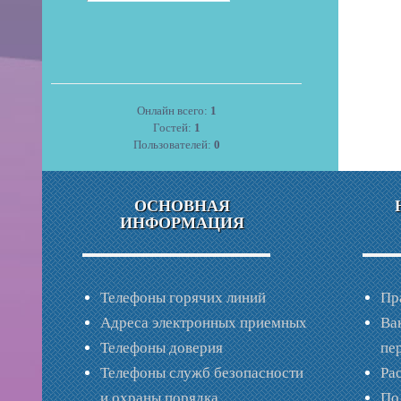
Онлайн всего:
1
Гостей:
1
Пользователей:
0
ОСНОВНАЯ
ИНФОРМАЦИЯ
Телефоны горячих линий
Пр
Адреса электронных приемных
Ва
Телефоны доверия
пе
Телефоны служб безопасности
Ра
и охраны порядка
По