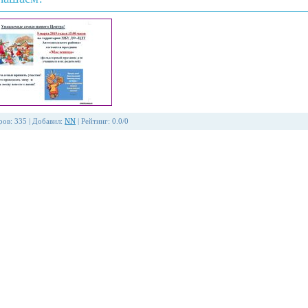
ров
:
335
|
Добавил
:
NN
|
Рейтинг
:
0.0
/
0