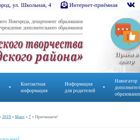
род, ул. Школьная, 4
Интернет-приёмная
Приём в
центр
Навигатор
Контактная
Информация
дополнител
информация
для родителей
образовани
»
2019
»
Март
»
7
» Приглашаем!
лашаем!