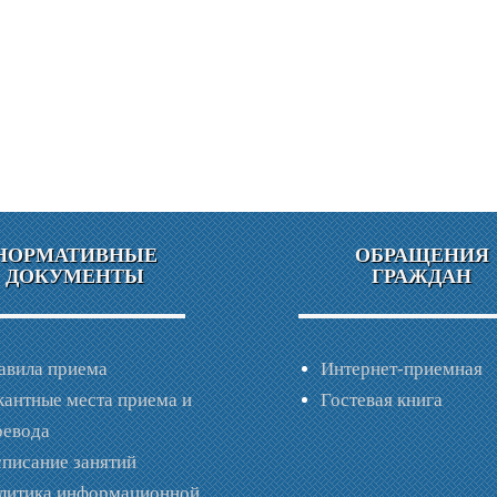
НОРМАТИВНЫЕ
ОБРАЩЕНИЯ
ДОКУМЕНТЫ
ГРАЖДАН
авила приема
Интернет-приемная
кантные места приема и
Гостевая книга
ревода
списание занятий
литика информационной