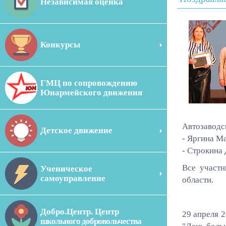
Независимая оценка
Конкурсы
ГМЦ по сопровождению
Юнармейского движения
Автозаводс
Детское движение
- Яргина М
- Строкина
Все участн
Ученическое
самоуправление
области.
Добро.Центр. Центр
29 апреля 
школьного добровольчества