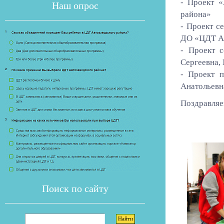
- Проект «
Наш опрос
района»
- Проект с
ДО «ЦДТ Ав
- Проект с
Сергеевна,
- Проект 
Анатольевн
Если опрос
Поздравляе
Поиск по сайту