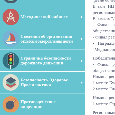
"День боль
В зале НЦ 
региональн
Методический кабинет
В рамках "
- Финал р
общественн
Сведения об организации
- Финал ре
отдыха и оздоровления детей
- Награжд
"Медиапрос
Страничка безопасности
Победителя
дорожного движения
- Финал р
общественн
Номинация 
Безопасность. Здоровье.
1 место: К
Профилактика
2 место: Г
Номинация 
Противодействие
1 место: С
коррупции
Региональн