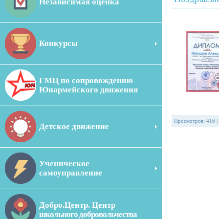
Независимая оценка
Конкурсы
ГМЦ по сопровождению
Юнармейского движения
Просмотров
:
416
|
Детское движение
Ученическое
самоуправление
Добро.Центр. Центр
школьного добровольчества