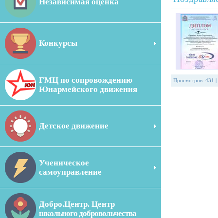
Независимая оценка
Конкурсы
ГМЦ по сопровождению
Просмотров
:
431
|
Юнармейского движения
Детское движение
Ученическое
самоуправление
Добро.Центр. Центр
школьного добровольчества