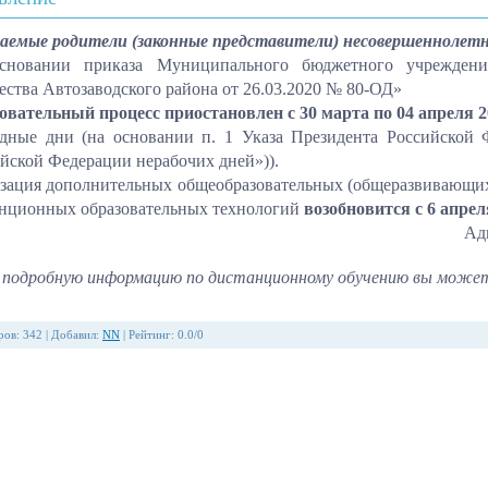
аемые родители (законные представители) несовершеннолет
сновании приказа Муниципального бюджетного учреждения
ества Автозаводского района от 26.03.2020 № 80-ОД»
овательный процесс приостановлен с 30 марта по 04 апреля 2
одные дни (на основании п. 1 Указа Президента Российской
йской Федерации нерабочих дней»)).
зация дополнительных общеобразовательных (общеразвивающих
нционных образовательных технологий
возобновится с 6 апрел
Ад
 подробную информацию по дистанционному обучению вы может
ров
:
342
|
Добавил
:
NN
|
Рейтинг
:
0.0
/
0