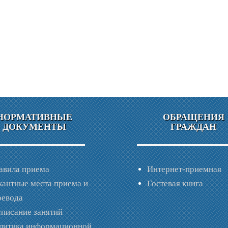
НОРМАТИВНЫЕ
ОБРАЩЕНИЯ
ДОКУМЕНТЫ
ГРАЖДАН
авила приема
Интернет-приемная
кантные места приема и
Гостевая книга
ревода
списание занятий
литика информационной