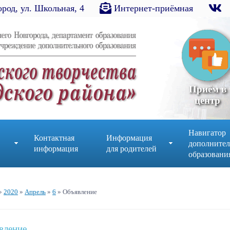
род, ул. Школьная, 4
Интернет-приёмная
Приём в
центр
Навигатор
Контактная
Информация
дополнител
информация
для родителей
образовани
»
2020
»
Апрель
»
6
» Объявление
вление