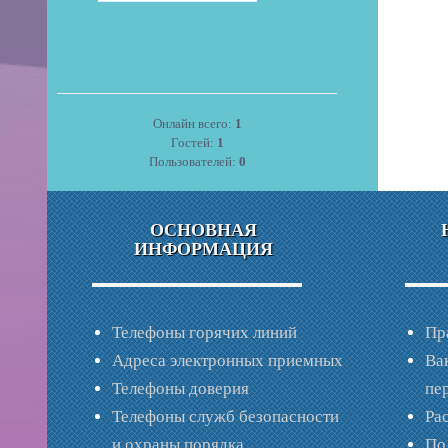
Онлайн всего:
1
Гостей:
1
Пользователей:
0
ОСНОВНАЯ
ИНФОРМАЦИЯ
Телефоны горячих линий
Пр
Адреса электронных приемных
Ва
Телефоны доверия
пе
Телефоны служб безопасности
Ра
и охраны порядка
По