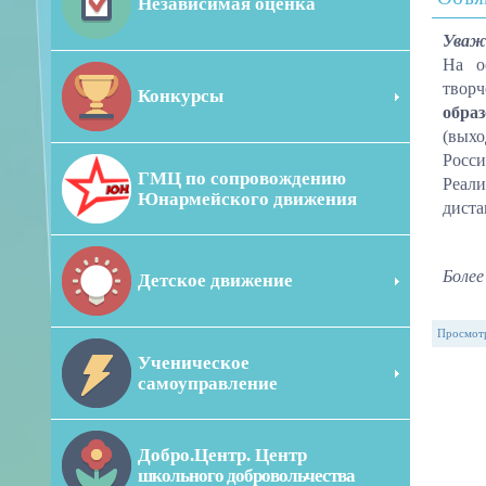
Независимая оценка
Уваж
На о
творч
Конкурсы
образ
(вых
Росси
ГМЦ по сопровождению
Реали
Юнармейского движения
диста
Более
Детское движение
Просмот
Ученическое
самоуправление
Добро.Центр. Центр
школьного добровольчества