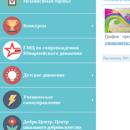
Независимая оценка
Конкурсы
График про
ознакомитьс
ГМЦ по сопровождению
Юнармейского движения
Просмотров
:
569
|
Детское движение
Ученическое
самоуправление
Добро.Центр. Центр
школьного добровольчества