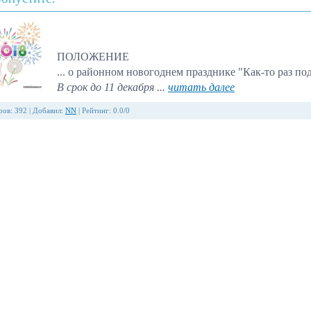
ПОЛОЖЕНИЕ
... о районном новогоднем празднике "Как-то раз п
В срок до 11 декабря ...
читать далее
ров
:
392
|
Добавил
:
NN
|
Рейтинг
:
0.0
/
0