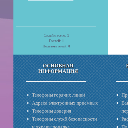
Онлайн всего:
1
Гостей:
1
Пользователей:
0
ОСНОВНАЯ
ИНФОРМАЦИЯ
Телефоны горячих линий
Пр
Адреса электронных приемных
Ва
Телефоны доверия
пе
Телефоны служб безопасности
Ра
и охраны порядка
По