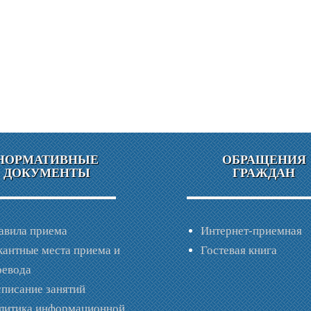
НОРМАТИВНЫЕ
ОБРАЩЕНИЯ
ДОКУМЕНТЫ
ГРАЖДАН
авила приема
Интернет-приемная
кантные места приема и
Гостевая книга
ревода
списание занятий
литика информационной