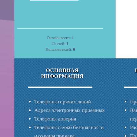
Онлайн всего:
1
Гостей:
1
Пользователей:
0
ОСНОВНАЯ
ИНФОРМАЦИЯ
Телефоны горячих линий
Пр
Адреса электронных приемных
Ва
Телефоны доверия
пе
Телефоны служб безопасности
Ра
и охраны порядка
По