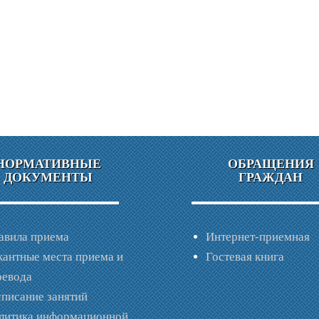
НОРМАТИВНЫЕ
ОБРАЩЕНИЯ
ДОКУМЕНТЫ
ГРАЖДАН
авила приема
Интернет-приемная
кантные места приема и
Гостевая книга
ревода
списание занятий
литика информационной