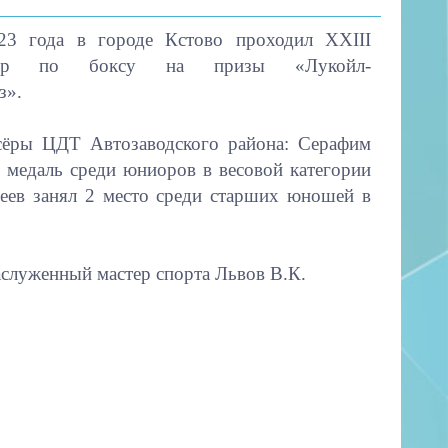
3 года в городе Кстово проходил ХХIII
нир по боксу на призы «Лукойл-
з».
сёры ЦДТ Автозаводского района: Серафим
 медаль среди юниоров в весовой категории
сеев занял 2 место среди старших юношей в
аслуженный мастер спорта Львов В.К.