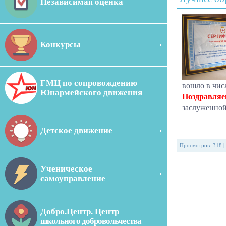
Независимая оценка
Конкурсы
ГМЦ по сопровождению
вошло в чис
Юнармейского движения
Поздравля
заслуженной
Детское движение
Просмотров
:
318
|
Ученическое
самоуправление
Добро.Центр. Центр
школьного добровольчества