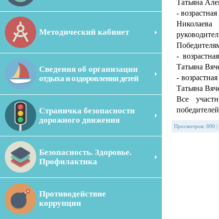
Татьяна Але
- возрастна
Николаева 
Методический кабинет
руководител
Победителям
- возрастн
Татьяна Вяч
Сведения об организации
- возрастн
отдыха и оздоровления детей
Татьяна Вяч
Все участн
победителей
Страничка безопасности
дорожного движения
Просмотров
:
690
|
Безопасность. Здоровье.
Профилактика
Противодействие
коррупции