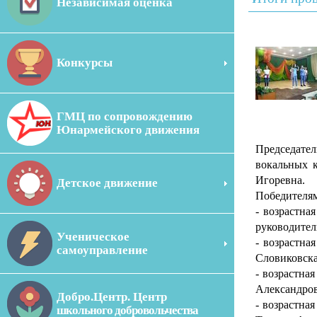
Независимая оценка
Конкурсы
ГМЦ по сопровождению
Юнармейского движения
Председате
вокальных к
Игоревна.
Детское движение
Победителям
- возрастн
руководител
Ученическое
- возрастна
самоуправление
Словиковска
- возрастна
Александров
Добро.Центр. Центр
- возрастн
школьного добровольчества