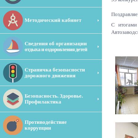
Поздравляе
Методический кабинет
С итогами
Автозаводс
Сведения об организации
отдыха и оздоровления детей
Страничка безопасности
дорожного движения
Безопасность. Здоровье.
Профилактика
Противодействие
коррупции