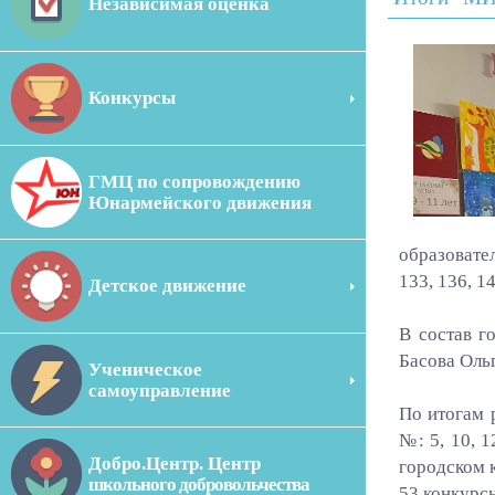
Независимая оценка
Конкурсы
ГМЦ по сопровождению
Юнармейского движения
образовател
133, 136, 1
Детское движение
В состав г
Басова Оль
Ученическое
самоуправление
По итогам 
№: 5, 10, 
Добро.Центр. Центр
городском 
школьного добровольчества
53 конкурсн