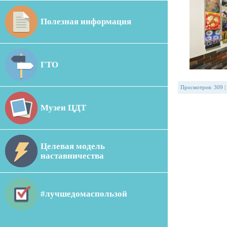
Полезная информация
ГТО
Просмотров
:
309
|
Музеи ЦДТ
Целевая модель
наставничества
#лучшедомаспользой