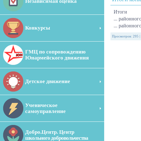
Независимая оценка
Итоги
... районно
... районно
Конкурсы
Просмотров
:
295
|
ГМЦ по сопровождению
Юнармейского движения
Детское движение
Ученическое
самоуправление
Добро.Центр. Центр
школьного добровольчества