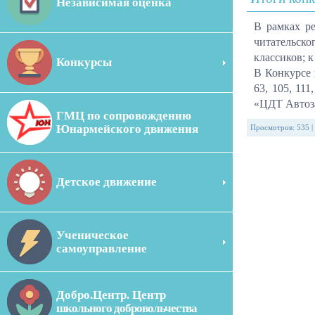
Независимая оценка
В рамках ре
читательско
классиков; 
Конкурсы
В Конкурсе п
63, 105, 111
«ЦДТ Автоз
ГМЦ по сопровождению
Юнармейского движения
Просмотров
:
535
|
Детское движение
Ученическое
самоуправление
Добро.Центр. Центр
школьного добровольчества