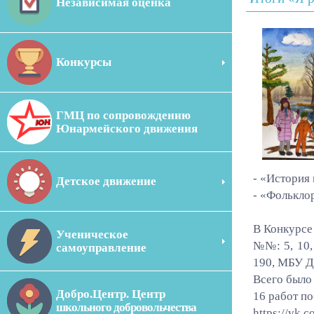
Независимая оценка
Конкурсы
ГМЦ по сопровождению
Юнармейского движения
- «История
Детское движение
- «Фолькло
В Конкурсе
Ученическое
№№: 5, 10, 1
самоуправление
190, МБУ Д
Всего было
Добро.Центр. Центр
16 работ по
школьного добровольчества
https://vk