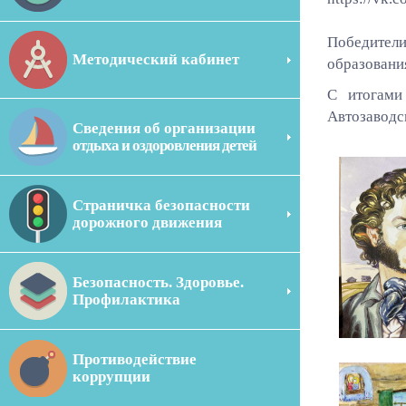
Победители
Методический кабинет
образовани
С итогами
Автозаводс
Сведения об организации
отдыха и оздоровления детей
Страничка безопасности
дорожного движения
Безопасность. Здоровье.
Профилактика
Противодействие
коррупции