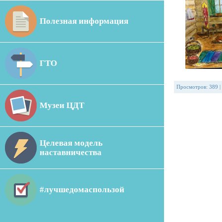
Полезная информация
ГТО
Просмотров
:
389
|
Музеи ЦДТ
Целевая модель
наставничества
#лучшедомаспользой