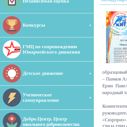
Независимая оценка
Конкурсы
ГМЦ по сопровождению
Юнармейского движения
образцовый
Детское движение
– Панков А
Ерин Павел
народный т
Ученическое
самоуправление
Компетент
руководите
Добро.Центр. Центр
«Сюрприз».
школьного добровольчества
ГРАН-ПРИ и