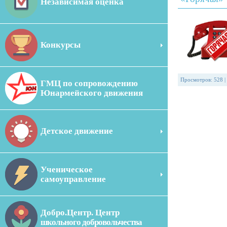
Независимая оценка
Конкурсы
Просмотров
:
528
|
ГМЦ по сопровождению
Юнармейского движения
Детское движение
Ученическое
самоуправление
Добро.Центр. Центр
школьного добровольчества