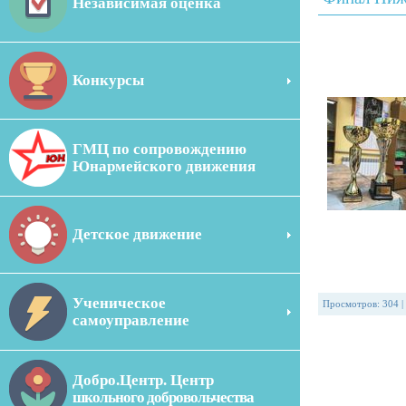
Независимая оценка
Конкурсы
ГМЦ по сопровождению
Юнармейского движения
Детское движение
Ученическое
Просмотров
:
304
|
самоуправление
Добро.Центр. Центр
школьного добровольчества