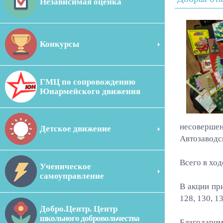
Независимая оценка
Конкурсы
ГМЦ по сопровождению
Юнармейского движения
несовершен
Детское движение
Автозаводс
Всего в хо
Ученическое
самоуправление
В акции при
128, 130, 13
Добро.Центр. Центр
школьного добровольчества
Благодарим