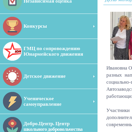
Независимая оценка
Конкурсы
ГМЦ по сопровождению
Юнармейского движения
Ивановна О
разных нап
Детское движение
социально-
Автозаводс
работающих
Ученическое
самоуправление
Участники
дополнител
Добро.Центр. Центр
современны
школьного добровольчества