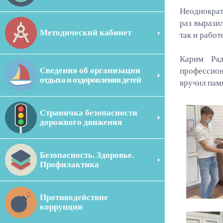
Неоднократ
раз вырази
Методический кабинет
так и рабо
Карим Рад
Сведения об организации
профессион
отдыха и оздоровления детей
вручил пам
Страничка безопасности
дорожного движения
Безопасность. Здоровье.
Профилактика
Противодействие
коррупции