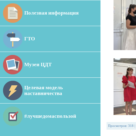
Полезная информация
ГТО
Музеи ЦДТ
Целевая модель
наставничества
#лучшедомаспользой
Просмотров
:
318
|