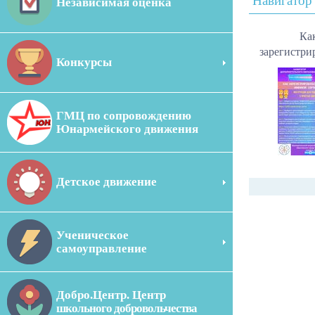
Навигатор
Независимая оценка
Ка
зарегистри
Конкурсы
ГМЦ по сопровождению
Юнармейского движения
Детское движение
Ученическое
самоуправление
Добро.Центр. Центр
школьного добровольчества