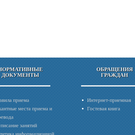
НОРМАТИВНЫЕ
ОБРАЩЕНИЯ
ДОКУМЕНТЫ
ГРАЖДАН
авила приема
Интернет-приемная
кантные места приема и
Гостевая книга
ревода
списание занятий
литика информационной