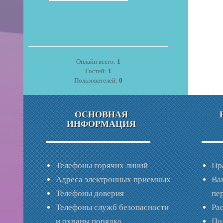
Онлайн всего:
1
Гостей:
1
Пользователей:
0
ОСНОВНАЯ
ИНФОРМАЦИЯ
Телефоны горячих линий
Пр
Адреса электронных приемных
Ва
Телефоны доверия
пе
Телефоны служб безопасности
Ра
и охраны порядка
По