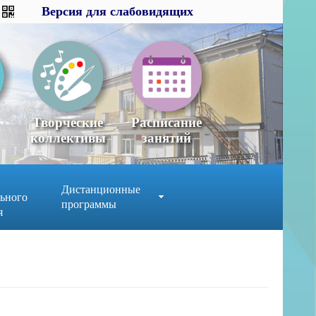
Версия для слабовидящих
Версия для слабовидящих
×
x
Творческие
Расписание
коллективы
занятий
Дистанционные
ьного
программы
я