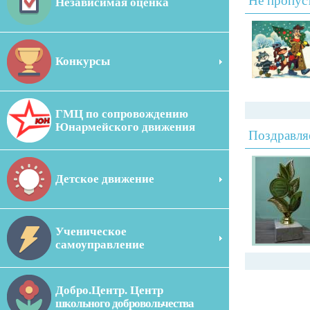
Не пропус
Независимая оценка
Конкурсы
ГМЦ по сопровождению
Юнармейского движения
Поздравля
Детское движение
Ученическое
самоуправление
Добро.Центр. Центр
школьного добровольчества