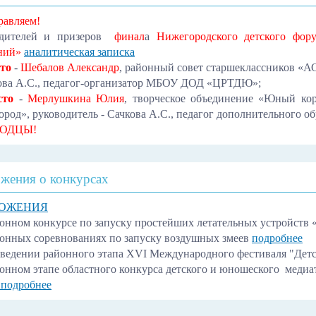
равляем!
дителей и призеров
финал
а
Нижегородского детского фор
ний»
аналитическая записка
сто
-
Шебалов Александр
, районный совет старшеклассников «А
ова А.С., педагог-организатор МБОУ ДОД «ЦРТДЮ»;
сто
-
Мерлушкина Юлия
, творческое объединение «Юный к
ород», руководитель - Сачкова А.С., педагог дополнительног
ОДЦЫ!
жения о конкурсах
ОЖЕНИЯ
йонном конкурсе по запуску простейших летательных устройств 
йонных соревнованиях по запуску воздушных змеев
подробнее
оведении районного этапа XVI Международного фестиваля "Детс
йонном этапе областного конкурса детского и юношеского меди
подробнее