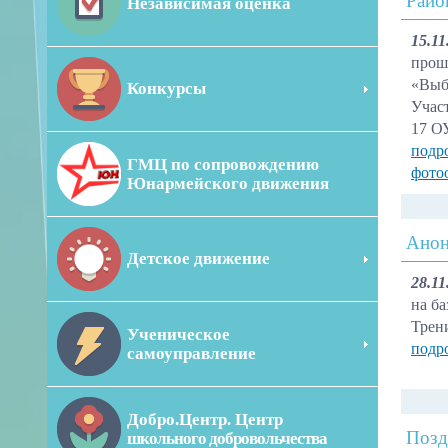
Райо
Независимая оценка
15.11
прош
«Выб
Конкурсы
Участ
17 ОУ
подр
ГМЦ по сопровождению
фото
Юнармейского движения
Анон
Детское движение
28.11
на б
Трен
Ученическое
подр
самоуправление
Добро.Центр. Центр
Позд
школьного добровольчества