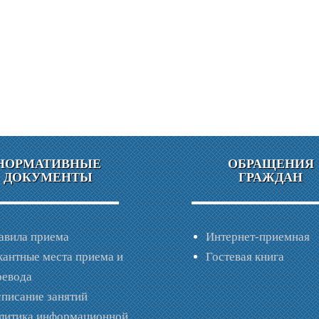
НОРМАТИВНЫЕ
ОБРАЩЕНИЯ
ДОКУМЕНТЫ
ГРАЖДАН
авила приема
Интернет-приемная
кантные места приема и
Гостевая книга
ревода
списание занятий
литика информационной