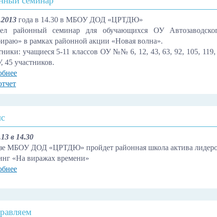
нный семинар
.2013
года в 14.30 в МБОУ ДОД «ЦРТДЮ»
ел районный семинар для обучающихся ОУ Автозаводског
ираю» в рамках районной акции «Новая волна».
ники: учащиеся 5-11 классов ОУ №№ 6, 12, 43, 63, 92, 105, 119, 1
, 45 участников.
обнее
отчет
с
.13 в 14.30
азе МБОУ ДОД «ЦРТДЮ» пройдет районная школа актива лидеро
инг «На виражах времени»
обнее
равляем