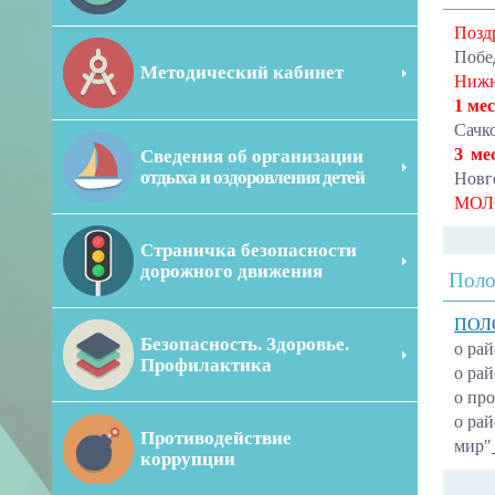
Позд
Побе
Методический кабинет
Ниж
1 ме
Сачк
3 ме
Сведения об организации
отдыха и оздоровления детей
Новг
МОЛ
Страничка безопасности
дорожного движения
Поло
ПОЛ
Безопасность. Здоровье.
о ра
Профилактика
о ра
о пр
о ра
Противодействие
мир"
коррупции