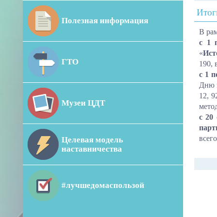
Итог
Полезная информация
В ра
с 1 
«
Ист
ГТО
190,
с 1 
Дню 
12, 9
Музеи ЦДТ
мето
с 20
парт
всег
Целевая модель
наставничества
#лучшедомаспользой