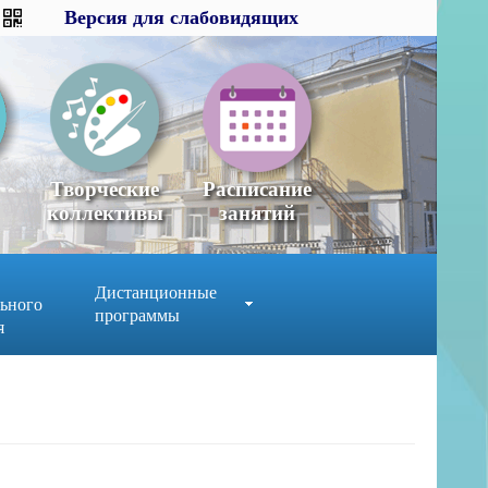
Версия для слабовидящих
Версия для слабовидящих
×
x
Творческие
Расписание
коллективы
занятий
Дистанционные
ьного
программы
я