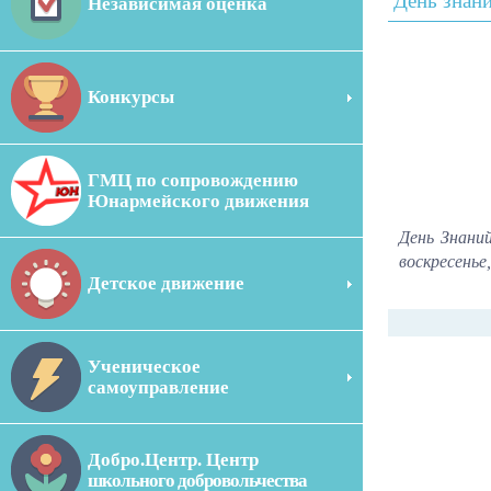
День знан
Независимая оценка
Конкурсы
ГМЦ по сопровождению
Юнармейского движения
День Знаний
воскресенье
Детское движение
Ученическое
самоуправление
Добро.Центр. Центр
школьного добровольчества