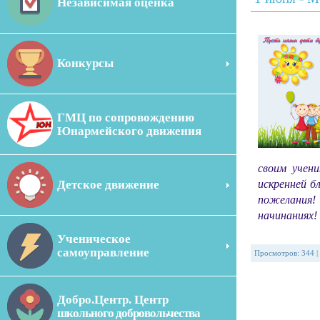
Независимая оценка
Конкурсы
ГМЦ по сопровождению
Юнармейского движения
своим учен
Детское движение
искренней б
пожелания! 
начинаниях!
Ученическое
самоуправление
Просмотров
:
344
|
Добро.Центр. Центр
школьного добровольчества