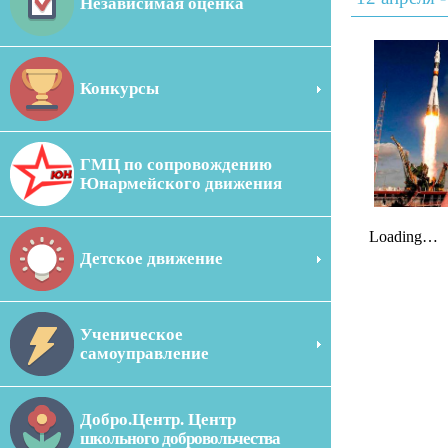
Независимая оценка
Конкурсы
ГМЦ по сопровождению
Юнармейского движения
Детское движение
Ученическое
самоуправление
Добро.Центр. Центр
школьного добровольчества