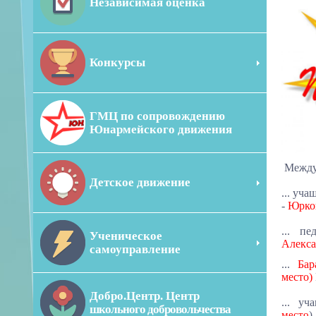
Независимая оценка
Конкурсы
ГМЦ по сопровождению
Юнармейского движения
Между
Детское движение
... у
чащ
-
Юрков
... п
е
Ученическое
Алекса
самоуправление
...
Бара
место)
Добро.Центр. Центр
... уч
школьного добровольчества
место
)