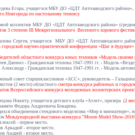
едева Егора, учащегося МБУ ДО «ЦДТ Автозаводского района»
о Новгорода по настольному теннису
ровой коллектив МБУ ДО «ЦДТ Автозаводского района» (средний
тов 3 степени III Межрегионального Весеннего хорового фестив
галова Сергея, учащегося МБУ ДО «ЦДТ Автозаводского райо
в городской научно-практической конференции «Шаг в будущее»
едителей областного конкурса юных техников «Модель своими
ев Даниил - Гражданская техника 1947-1991 гг. - Модель «Вездех
 Александр - Гражданская техника 1947-1991 гг. - Модель автомо
онный совет старшеклассников «АСС», руководитель – Гальцина
листов (2 место) областного
смотра-конкурса районных и городс
атов Всероссийского конкурса молодежных волонтерских проекто
знецова Никиту, учащегося детского клуба «Атлет», призера (
2 ме
амяти Федора Андреевича Бокарева.
ихся объединения стендового моделизма «Мир в миниатюре», п
ов
Международной выставки-конкурса "Moson Model Show-2016"
Алексей - первое место.
в Аркадий - второе место.
ов Андрей - второе место.