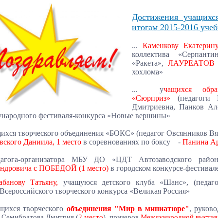
Достижения учащихс
итогам 2015-2016 учеб
...
Каменкову Екатерин
коллектива «Серпант
«Ракета»,
ЛАУРЕАТОВ 
хохлома»
... у
чащихся обра
«Сюрприз»
(педагоги
Дмитриевна, Панков Але
народного фестиваля-конкурса «Новые вершины»
ихся творческого объединения «БОКС» (педагог Овсянников Вя
ского Даниила, 1 место
в соревнованиях по боксу
-
Панина Ар
дагога-организатора МБУ ДО «ЦДТ Автозаводского райо
ндровича
с ПОБЕДОЙ (1 место)
в городском конкурсе-фестива
банову Татьяну,
учащуюся детского клуба «Шанс»,
(педаг
Всероссийского творческого конкурса «Великая Россия»
ащихся творческого
объединения "Мир в миниатюре"
, руков
, Семибратова Дмитрия (
2 место
),
призеров
Международной выставк