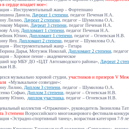
 в сердце впадает мое»:
ция – Инструментальный жанр – Фортепиано
лишина Данила,
Лауреат 1 степени
, педагог Печеная Н.А.
нину Лилию,
Лауреат 2 степени,
педагог – Шумилова О.А.
енкову Марию,
Лауреат 3 степени
, педагог Печеная Н.А.
рову Аллу,
Дипломант 1 степени
,
педагог Печеная Н.А.
обейник Юлию,
Дипломант 1 степени
, педагог – Огневская Н.В.
кину Яну,
Дипломант 2 степени
, педагог – Шумилова О.А.
ция – Инструментальный жанр – Гитара
Тюрина Дарья, Мотузюк Николай,
Дипломант 2 степени
, педаго
ция – Хоровое пение - академическое
ший хор МБУ ДО «ЦДТ Автозаводского района»,
Лауреат 2 сте
кая Н.В.
ихся музыкально хоровой студии,
участников и призеров
V Межд
валя
«Музыкальное созвездие»:
нину Лилию,
Диплом 3 степени
, педагог – Шумилова О.А.
сенко Софью,
Диплом 3 степени
, педагог – Огневская Н.В.
ышеву Юлию,
диплом участника
, педагог – Огневская Н.В.
нцевальный коллектив «Отражение», руководитель Звонилова Тат
та 3 степени
Всероссийского многожанрового фестиваля-конкур
ция «Эстрадно-спортивный танец», возрастная категория 7-9 л
ирнову Кристину, Танцевальный коллектив «Серпантин», руков