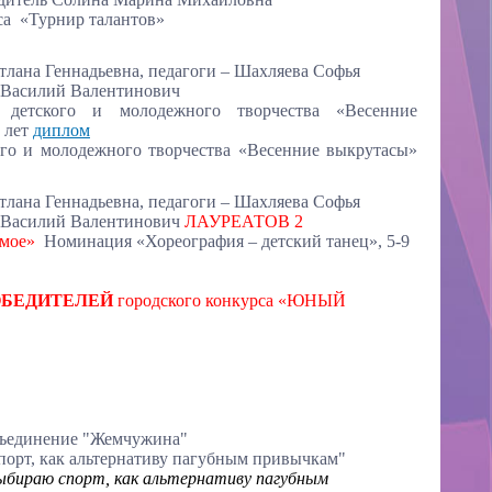
са «Турнир талантов»
тлана Геннадьевна,
педагоги – Шахляева Софья
 Василий Валентинович
я детского и молодежного творчества «Весенние
7 лет
диплом
го и молодежного творчества «Весенние выкрутасы»
тлана Геннадьевна, педагоги – Шахляева Софья
н Василий Валентинович
ЛАУРЕАТОВ 2
т мое»
Номинация «Хореография – детский танец», 5-9
ОБЕДИТЕЛЕЙ
городского конкурса «ЮНЫЙ
объединение "Жемчужина"
орт, как альтернативу пагубным привычкам"
выбираю спорт, как альтернативу пагубным