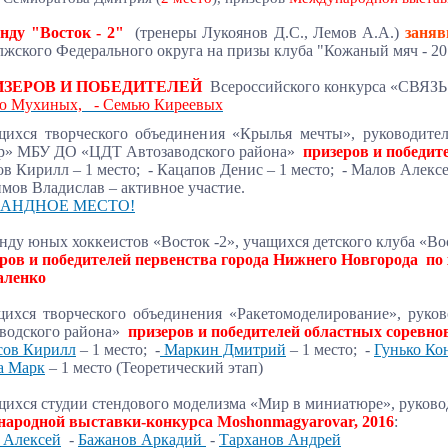
нду "Восток - 2"
(тренеры Лукоянов Д.С., Лемов А.А.)
заня
жского Федерального округа на призы клуба "Кожаный мяч - 20
ИЗЕРОВ И ПОБЕДИТЕЛЕЙ
Всероссийского конкурса «СВ
ю Мухиных,
- Семью Киреевых
ащихся творческого объединения «Крылья мечты», руководит
ор» МБУ ДО «ЦДТ Автозаводского района»
призеров и победит
ов Кирилл – 1 место;
- Кацапов Денис – 1 место;
- Малов Алексе
мов Владислав – активное участие.
МАНДНОЕ МЕСТО!
манду юных хоккеистов «Восток -2», учащихся детского клуба 
ров и победителей первенства города Нижнего Новгорода по 
аленко
ащихся творческого объединения «Ракетомоделирование», ру
водского района»
призеров и победителей областных соревн
сов Кирилл
– 1 место;
-
Маркин Дмитрий
– 1 место;
-
Гунько Ко
а Марк
– 1 место (Теоретический этап)
щихся студии стендового моделизма «Мир в миниатюре», руково
народной выставки-конкурса Moshonmagyarovar, 2016
:
 Алексей
-
Бажанов Аркадий
-
Тарханов Андрей