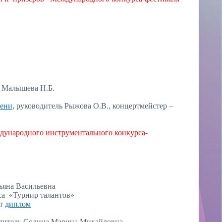
г Малышева Н.Б.
пени
, руководитель Рыжова О.В., концертмейстер –
ународного инструментального конкурса-
ьяна Васильевна
са «Турнир талантов»
ет
диплом
одитель Солина Марина Михайловна