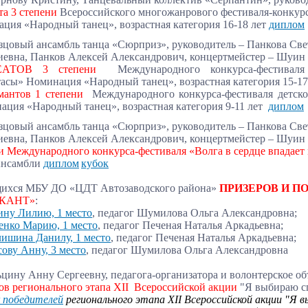
та 3 степени
Всероссийского многожанрового фестиваля-конкур
ция «Народный танец», возрастная категория 16-18 лет
диплом
зцовый ансамбль танца «Сюрприз»,
руководитель – Панкова Све
евна, Панков Алексей Александрович, концертмейстер – Шуин
ЕАТОВ 3 степени
Международного конкурса-фестивал
тасы»
Номинация «Народный танец»,
возрастная категория 15-1
мантов 1 степени
Международного конкурса-фестиваля детско
ация «Народный танец», возрастная категория 9-11 лет
диплом
зцовый ансамбль танца «Сюрприз», руководитель – Панкова Све
евна, Панков Алексей Александрович, концертмейстер – Шуи
и Международного конкурса-фестиваля «Волга в сердце впадае
Ансамбли
диплом
кубок
ихся МБУ ДО «ЦДТ Автозаводского района»
ПРИЗЕРОВ И П
КАНТ»
:
ну Лилию, 1 место
, педагог Шумилова Ольга Александровна;
нко Марию, 1 место
, педагог Печеная Наталья Аркадьевна;
ишина Данилу, 1 место
, педагог Печеная Наталья Аркадьевна;
ову Анну, 3 место
, педагог Шумилова Ольга Александровна
льцину Анну Сергеевну, педагога-организатора и волонтерское 
ов регионального этапа ХII Всероссийской акции
"Я выбираю сп
 победителей
регионального этапа ХII Всероссийской акции "Я 