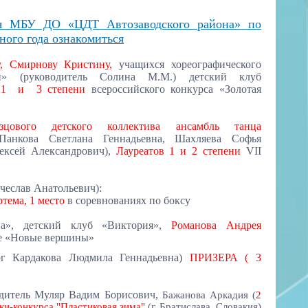
я МБУ ДО «ЦДТ Автозаводского района» по
ного года ознакомиться
у, Смирнову Кристину,
учащихся хореографического
ин» (руководитель Солина М.М.) детский клуб
1 и 3 степени
всероссийского конкурса «Золотая
зцового детского коллектива ансамбль танца
 Панкова Светлана Геннадьевна, Шахляева Софья
ксей Александрович),
Лауреатов 1 и 2 степени
VII
чеслав Анатольевич):
тема, 1 место
в соревнованиях по боксу
на», детский клуб «Виктория»,
Романова Андрея
ле «Новые вершины»
ог Кардакова Людмила Геннадьевна)
ПРИЗЕРА ( 3
одитель Муляр Вадим Борисович,
Бажанова Аркадия (
2
и-конкурса "Пластиковая зима"
(г. Братислава, Словакия)