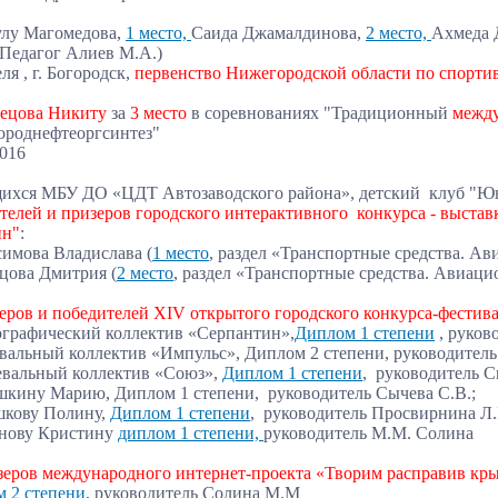
лу Магомедова,
1 место,
Саида Джамалдинова,
2 место,
Ахмеда 
Педагог Алиев М.А.)
ля , г. Богородск,
первенство Нижегородской области по спорти
нецова Никиту
за
3 место
в соревнованиях "Традиционный
межд
ороднефтеоргсинтез"
2016
опрос недоступен, пожалуйста, перейдите по этой 
ихся МБУ ДО «ЦДТ Автозаводского района», детский клуб "Юны
телей и призеров городского интерактивного конкурса - выставк
ин"
:
симова Владислава (
1 место
, раздел «Транспортные средства. Ав
ьцова Дмитрия (
2 место
, раздел «Транспортные средства. Авиаци
еров и победителей XIV открытого городского конкурса-фестива
ографический коллектив «Серпантин»,
Диплом 1 степени
, руков
евальный коллектив «Импульс», Диплом 2 степени, руководител
евальный коллектив «Союз»,
Диплом 1 степени
, руководитель С
шкину Марию, Диплом 1 степени, руководитель Сычева С.В.;
шкову Полину,
Диплом 1 степени
, руководитель Просвирнина Л.
нову Кристину
диплом 1 степени,
руководитель М.М. Солина
зеров международного интернет-проекта «Творим расправив кры
 2 степени
, руководитель Солина М.М