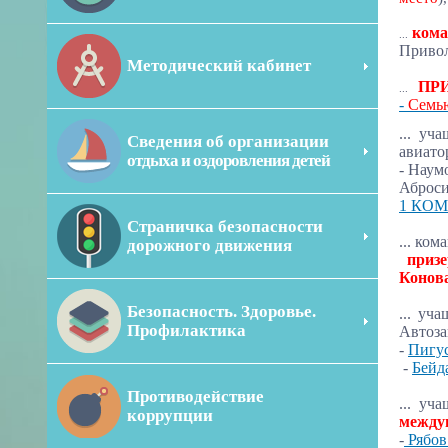
кома
...
Привол
Методический кабинет
ПР
...
-
Семь
... уч
Сведения об организации
авиат
отдыха и оздоровления детей
- Наум
Аброси
1 КО
Страничка безопасности
... ко
дорожного движения
призе
Конов
Безопасность. Здоровье.
... уч
Профилактика
Автоза
-
Пигу
-
Бейд
Противодействие
...
уча
коррупции
между
-
Рябов