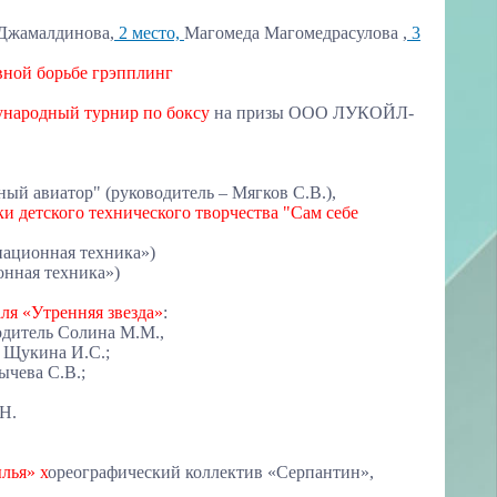
Джамалдинова,
2 место,
Магомеда Магомедрасулова ,
3
вной борьбе грэпплинг
ународный
турнир по боксу
на призы ООО ЛУКОЙЛ-
ссылке
й авиатор" (руководитель – Мягков С.В.),
и детского технического творчества "Сам себе
иационная техника»)
онная техника»)
ля «Утренняя звезда»
:
одитель Солина М.М.,
ь Щукина И.С.;
ычева С.В.;
Н.
лья» х
ореографический коллектив «Серпантин»,