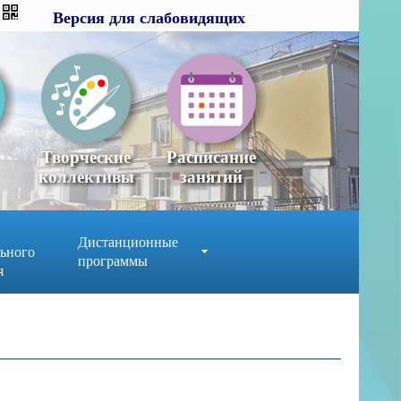
Версия для слабовидящих
Версия для слабовидящих
×
x
Творческие
Расписание
коллективы
занятий
Дистанционные
ьного
программы
я