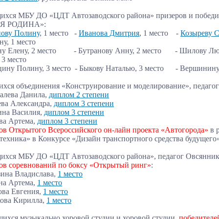
ащихся МБУ ДО «ЦДТ Автозаводского района» призеров и побед
Я РОДИНА»:
нову Полину
, 1 место -
Иванова Дмитрия
, 1 место -
Козыреву 
ну, 1 место
ну Елену, 2 место - Бутранову Анну, 2 место - Шилову Любов
 3 место
цину Полину, 3 место - Быкову Наталью, 3 место - Вершинину 
ихся объединения «Конструирование и моделирование», педагог 
алева Данила,
диплом 2 степени
ева Александра,
диплом 3 степени
ина Василия
,
диплом 3 степени
ева Артема
,
диплом 3 степени
ов Открытого Всероссийского он-лайн проекта «Автогорода»
в р
техника» в Конкурсе «Дизайн транспортного средства будущего
ащихся МБУ ДО «ЦДТ Автозаводского района», педагог Овсянник
ов соревнований по боксу «Открытый ринг»
:
зина Владислава,
1 место
на Артема,
1 место
ова Евгения,
1 место
кова Кирилла,
1 место
ащихся музыкально хоровой студии и хоровой студии,
победителе