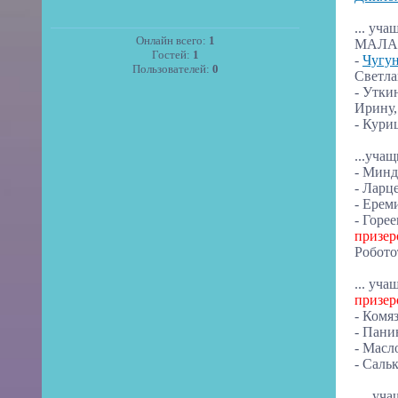
... уч
Онлайн всего:
1
МАЛА
Гостей:
1
-
Чугу
Пользователей:
0
Светла
- Утки
Ирину,
- Кури
...
учащ
- Минд
- Ларц
- Ерем
- Горе
призер
Робото
... уч
призер
- Комя
- Пани
- Масл
- Саль
... уч