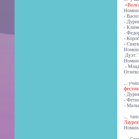
«Волга
Номина
- Васи
- Дур
- Клим
-
Федо
- Кор
- Свят
Номина
Дуэт: 
Номина
- Млад
Огневс
...
учащ
фести
- Дур
- Фети
- Мал
... та
Лауреа
Номина
... См