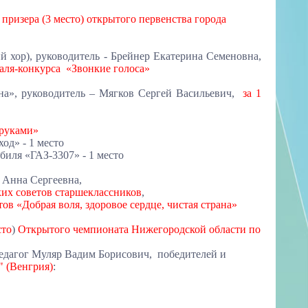
,
призера (3 место)
открытого первенства города
 хор), руководитель - Брейнер Екатерина Семеновна,
аля-конкурса «Звонкие голоса»
на», руководитель – Мягков Сергей Васильевич,
за 1
 руками»
од» - 1 место
биля «ГАЗ-3307» - 1 место
 Анна Сергеевна,
ких советов старшеклассников
,
в «Добрая воля, здоровое сердце, чистая страна»
сто
)
Открытого чемпионата Нижегородской области по
едагог Муляр Вадим Борисович, победителей и
 (Венгрия)
: