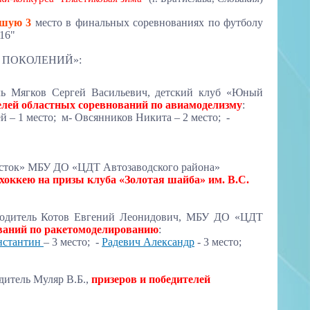
вшую 3
место в финальных соревнованиях по футболу
16"
ЯЗЬ ПОКОЛЕНИЙ»:
ель Мягков Сергей Васильевич, детский клуб «Юный
елей областных соревнований по авиамоделизму
:
й – 1 место; м
- Овсянников Никита – 2 место;
-
«Восток» МБУ ДО «ЦДТ Автозаводского района»
хоккею на призы клуба «Золотая шайба» им. В.С.
ководитель Котов Евгений Леонидович, МБУ ДО «ЦДТ
ований по ракетомоделированию
:
нстантин
– 3 место;
-
Радевич Александр
- 3 место;
дитель Муляр В.Б.,
п
ризеров и победителей