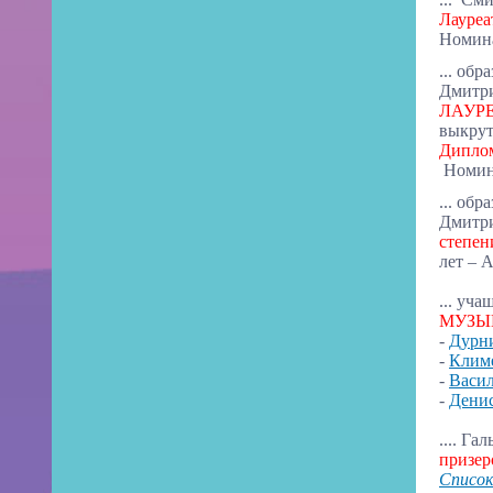
Лауреа
Номина
...
о
бра
Дмитри
ЛАУР
выкру
Дипло
Номин
... о
бра
Дмитри
степен
лет – 
... у
чащ
МУЗЫ
-
Дурни
-
Климе
-
Васил
-
Денис
.
... Га
призер
Список