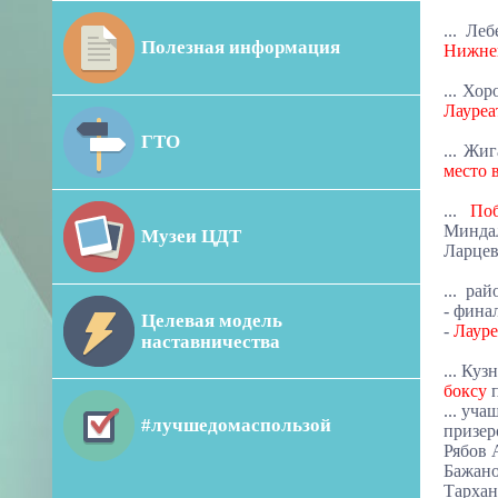
...
Леб
Полезная информация
Нижнег
... Хо
Лауреа
ГТО
... Жи
место 
...
Поб
Миндал
Музеи ЦДТ
Ларцев
...
рай
- фина
Целевая модель
-
Лауре
наставничества
... Ку
боксу
п
...
учащ
#лучшедомаспользой
призер
Рябов 
Бажано
Тархан