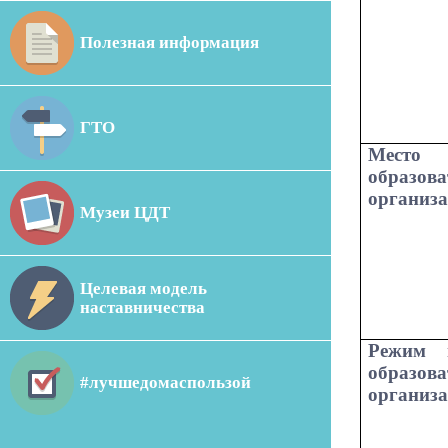
Полезная информация
ГТО
Мест
образова
организ
Музеи ЦДТ
Целевая модель
наставничества
Режим 
образова
#лучшедомаспользой
организ