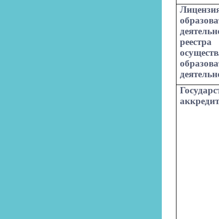
Лицензи
образова
деятель
реест
осуществ
образова
деятельн
Государс
аккреди