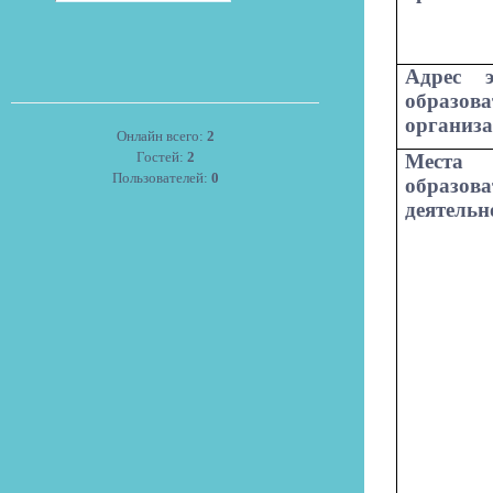
Адрес э
образова
организ
Онлайн всего:
2
Гостей:
2
Места
Пользователей:
0
образова
деятельн