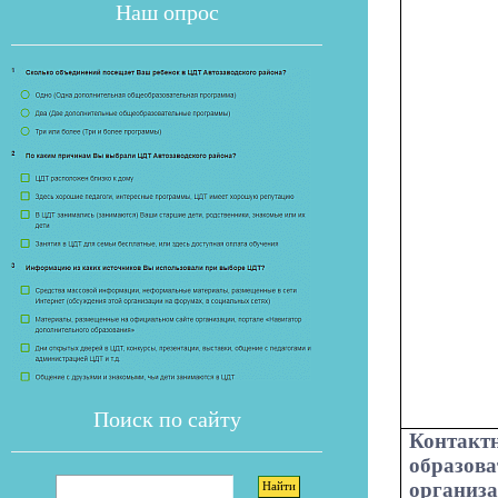
Наш опрос
Если опрос
Поиск по сайту
Конта
образова
организ