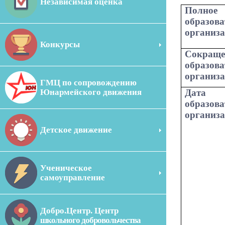
Независимая оценка
Полно
образова
организ
Конкурсы
Сокраще
образова
организ
ГМЦ по сопровождению
Юнармейского движения
Дат
образова
организ
Детское движение
Ученическое
самоуправление
Добро.Центр. Центр
школьного добровольчества