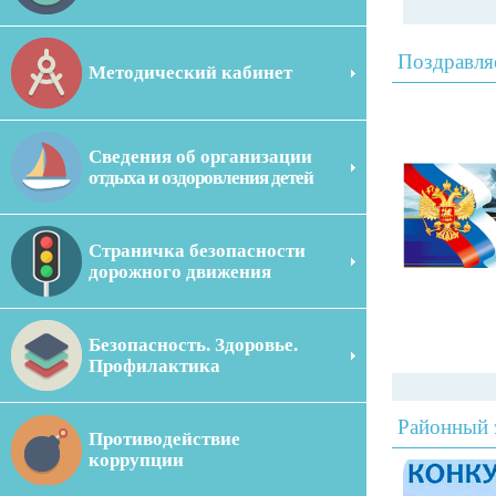
Поздравля
Методический кабинет
Сведения об организации
отдыха и оздоровления детей
Страничка безопасности
дорожного движения
Безопасность. Здоровье.
Профилактика
Районный 
Противодействие
коррупции