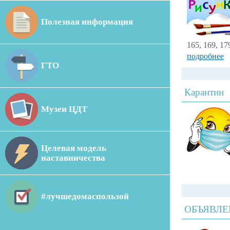
Полезная информация
165, 169, 
подробнее
ГТО
Карантин
Музеи ЦДТ
Целевая модель
наставничества
#лучшедомаспользой
ОБЪЯВЛЕ