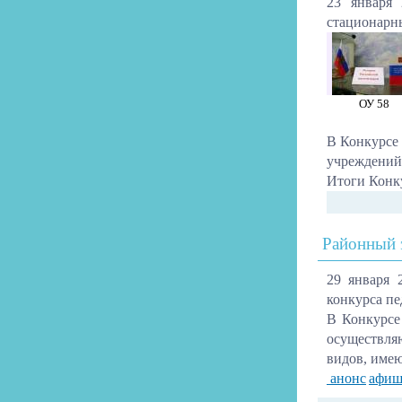
23 января 
стационарн
ОУ 58
В Конкурсе 
учреждений
Итоги Конк
Районный 
29 января
конкурса пе
В Конкурсе
осуществля
видов, имею
анонс
афиш