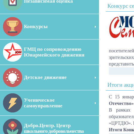
Независимая оценка
Конкурс с
Конкурсы
ГМЦ по сопровождению
посетителе
Юнармейского движения
зрительск
представить
Детское движение
Итоги акц
С 15 янва
Ученическое
Отечество»
самоуправление
В рамках 
образовате
«ЦРТДЮ». Вс
Добро.Центр. Центр
Итоги Конк
школьного добровольчества