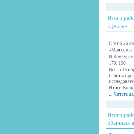
Итоги райо
страны»
С 9 по 26 я
«Моя семья 
В Конкурсе 
179, 190
Всего 13 об
Работы приз
исследовате
Итоги Конк
...
Читать да
Итоги рай
обычных 