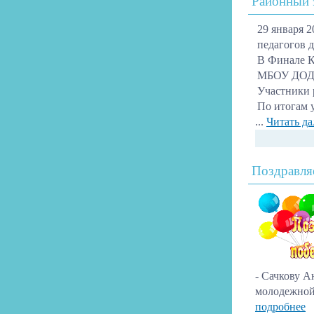
Районный 
29 января 
педагогов 
В Финале К
МБОУ ДОД «
Участники 
По итогам 
...
Читать да
Поздравля
- Сачкову 
молодежной
подробнее