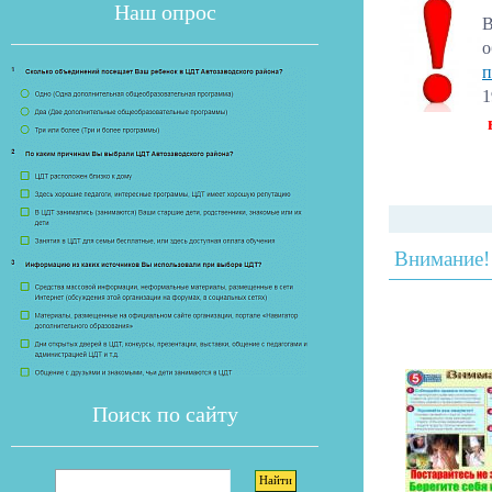
Наш опрос
В
о
п
1
Если опрос
Внимание!
Поиск по сайту