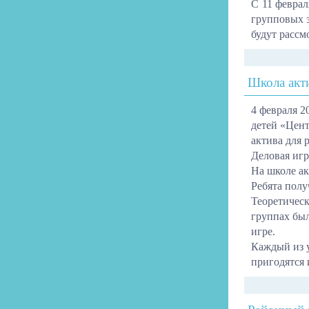
С 11 феврал
групповых з
будут рассм
Школа акт
4 февраля 2
детей «Цент
актива для 
Деловая иг
На школе ак
Ребята полу
Теоретическ
группах был
игре.
Каждый из 
пригодятся 