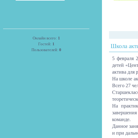
Онлайн всего:
1
Гостей:
1
Школа акт
Пользователей:
0
5 февраля 
детей «Цен
актива для 
На школе акт
Всего 27 че
Старшеклас
теоретическ
На практик
завершения
команде.
Данное заня
и при даль