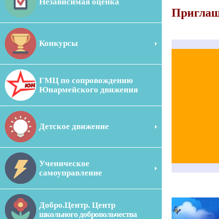
Независимая оценка
Пригла
Конкурсы
ГМЦ по сопровождению
Юнармейского движения
Детское движение
Ученическое
самоуправление
Добро.Центр. Центр
школьного добровольчества