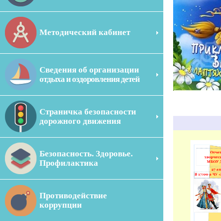
Методический кабинет
Сведения об организации
отдыха и оздоровления детей
Страничка безопасности
дорожного движения
Безопасность. Здоровье.
Профилактика
Противодействие
коррупции