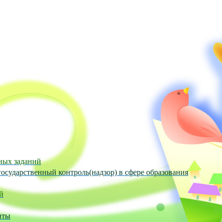
ных заданий
осударственный контроль(надзор) в сфере образования
й
нты