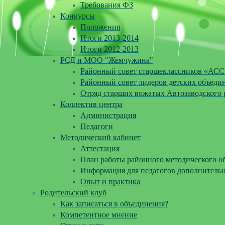
Требования ФЗ
Конкурсы
Положения
Итоги 2013-2014
Итоги 2012-2013
РСД и МОО "Жемчужина"
Районный совет старшеклассников «АСС
Районный совет лидеров детских объеди
Отряд старших вожатых Автозаводского
Коллектив центра
Администрация
Педагоги
Методический кабинет
Аттестация
План работы районного методического 
Информация для педагогов дополнительн
Опыт и практика
Родительский клуб
Как записаться в объединения?
Компетентное мнение