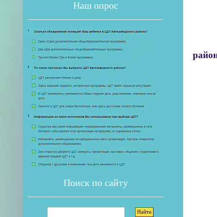
Наш опрос
... 
райо
...
... 
Если 
.
... 
... м
«Под
... 
... 
Поиск по сайту