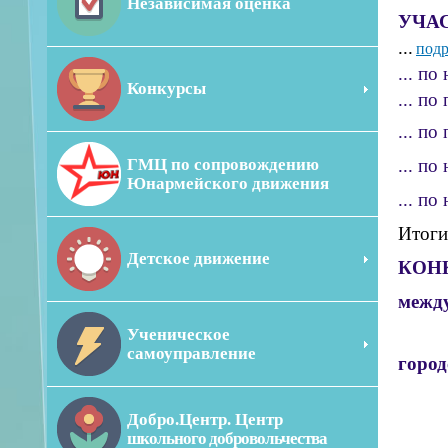
Независимая оценка
УЧА
...
подр
... п
Конкурсы
... п
... п
ГМЦ по сопровождению
... п
Юнармейского движения
... п
Итоги
Детское движение
КОН
межд
Ученическое
...«
самоуправление
горо
... 
Добро.Центр. Центр
... 
школьного добровольчества