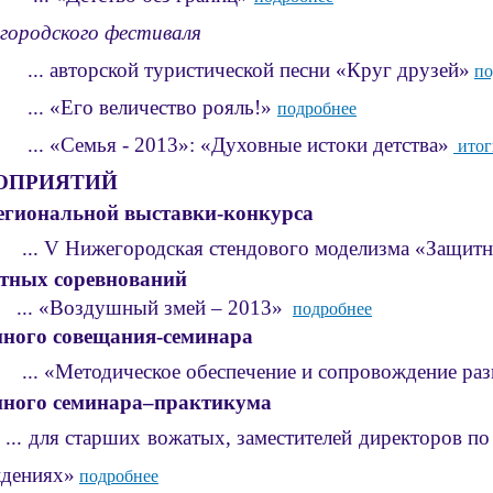
городского фестиваля
авторской туристической песни «Круг друзей»
по
«Его величество рояль!»
подробнее
... «Семья - 2013»: «Духовные истоки детства»
итог
ОПРИЯТИЙ
егиональной выставки-конкурса
...
V Нижегородская
стендового моделизма «Защитн
тных соревновани
й
«Воздушный змей – 2013»
подробнее
ного совещания-семинара
Методическое обеспечение и сопровождение развит
нного семинара–практикума
ля старших вожатых, заместителей директоров по ВР
дениях»
подробнее