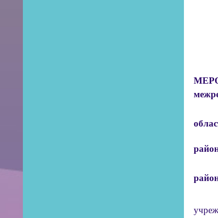
... 
... 
МЕР
межр
облас
... 
район
... «
райо
... д
учреж