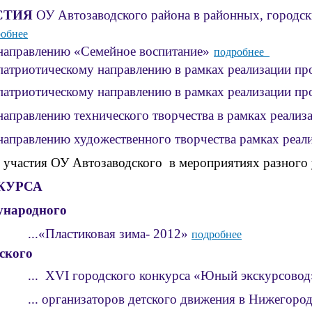
СТИЯ
ОУ Автозаводского района в районных, городск
обнее
о направлению «Семейное воспитание»
подробнее
о патриотическому направлению в рамках реализации п
о патриотическому направлению в рамках реализации п
о направлению технического творчества в рамках реал
о направлению художественного творчества рамках ре
 участия ОУ Автозаводского в мероприятиях разно
КУРСА
ународного
Пластиковая зима- 2012»
подробнее
дского
XVI городского конкурса «Юный экскурсово
организаторов детского движения в Нижегородск