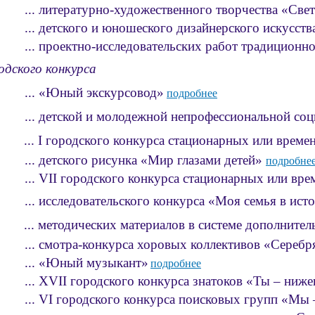
... литературно-художественного творчества «Свети
... детского и юношеского дизайнерского искусств
... проектно-исследовательских работ традиционн
одского конкурса
 «Юный экскурсовод»
подробнее
етской и молодежной непрофессиональной социа
... I городского конкурса стационарных или врем
детского рисунка «Мир глазами детей»
подробне
... VII городского конкурса стационарных или в
сследовательского конкурса «Моя семья в исто
... методических материалов в системе дополнител
смотра-конкурса хоровых коллективов «Серебря
... «Юный музыкант»
подробнее
... XVII городского конкурса знатоков «Ты – ниж
... VI городского конкурса поисковых групп «Мы 