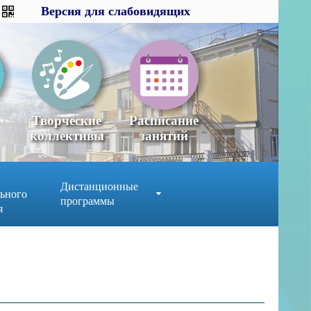
Версия для слабовидящих
Версия для слабовидящих
×
x
Творческие
Расписание
коллективы
занятий
Дистанционные
ьного
программы
я