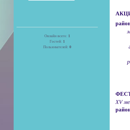
АКЦ
район
Онлайн всего:
1
... 
Гостей:
1
Пользователей:
0
... 
райо
ФЕС
XV ме
район
межд
... 