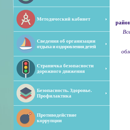
... 
Методический кабинет
район
Вс
Сведения об организации
... 
отдыха и оздоровления детей
обл
... 
Страничка безопасности
... 
дорожного движения
... 
Безопасность. Здоровье.
... 
Профилактика
... 
... и
Противодействие
... 
коррупции
... д