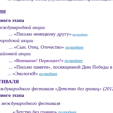
ИИ
ного этапа
международной акции
«Письмо немецкому другу»
подробнее
городской акции
«Сын. Отец. Отечество»
подробнее
нной акции
...
«Внимание! Первоцвет!»
подробнее
... «Письмо памяти», посвященной Дню Победы в
... «ЭкологиЯ»
подробнее
ТИВАЛЯ
ждународного фестиваля «Детство без границ» (2012
ного этапа
ународного фестиваля
«Детство без границ»
подробнее