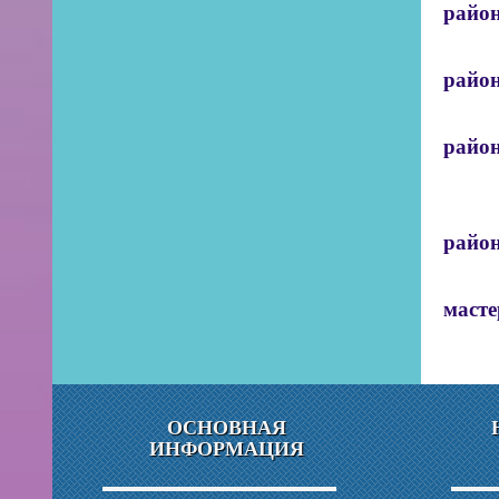
райо
... л
район
... д
райо
... п
райо
...
масте
... «
ОСНОВНАЯ
ИНФОРМАЦИЯ