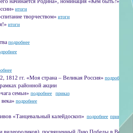
 чего начинается Родина», номинация «Кем быть?»
итог
ссии»
итоги
оспитание творчеством»
итоги
я!»
итоги
тва
подробнее
ссылке
дробнее
обнее
1812 гг. «Моя страна – Великая Россия»
подробнее
 рамках районной акции
ага семьи»
подробнее
приказ
века»
подробнее
тивов «Танцевальный калейдоскоп»
подробнее
приказ
 и видеороликов), посвященный Дню Победы в Велико