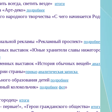
ть всегда, светить везде»
итоги
а «Арт-деко»
подробнее
ого народного творчества «С чего начинается Родина»
льной рекламы «Рекламный проспект»
подробнее
енных выставок
«Юные хранители славы нижегородцев
е
ременных выставок «История обычных вещей»
аналитичес
рии страны»
приказ
аналитическая записка
ьного образования детей
подробнее
ный колокольчик»
подробнее
фот
о
егородец»
итоги
– первые!», «Герои гражданского общества»
итоги