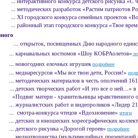
... интерактивного конкурса детского рисунка «С
методических разработок «Растим патриотов Ро
... XI городского конкурса семейных проектов «В
... районный этап городского конкурса «Твое врем
нного
 открыток, посвященных Дню народного единс
карнавальных костюмов «Шоу КОБРАолетов»
опрос недоступен, пожалуйста, перейдите по этой 
по
..
новогодних елочных игрушек
подробнее
медиаресурсов «Мы все твои дети, Россия!»
подр
етодических материалов в честь ополчений 1612, 
...
детских творческих работ «И это все о ней…» в
виг матери - хранительницы нравственного оч
журналистских работ и видеороликов «Лидер 21 
смотра-конкурса чтецов «Вдохновение»
итоги
... детских и юношеских хореографических коллек
... детского рисунка «Дорогой героев»
подробнее
... медиатворчества (мультимедийных презентаций