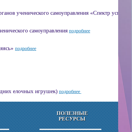
нов ученического самоуправления «Спектр успеха»
нического самоуправления
подробнее
няясь»
подробнее
дних елочных игрушек)
подробнее
ПОЛЕЗНЫЕ
РЕСУРСЫ