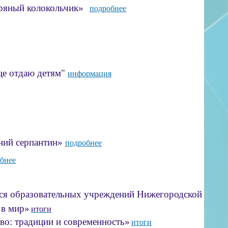
ный колокольчик»
подробнее
е отдаю детям"
информация
ий серпантин»
подробнее
бнее
я образовательных учреждений
Нижегородской облас
в мир»
итоги
: традиции и современность»
итоги