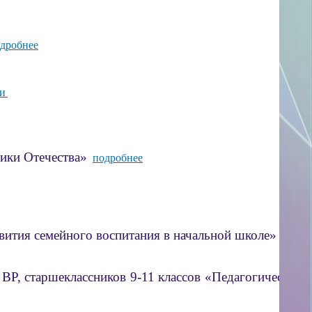
дробнее
и
ики Отечества»
подробнее
ия семейного воспитания в начальной школе»
подро
, старшеклассников 9-11 классов «Педагогическая п