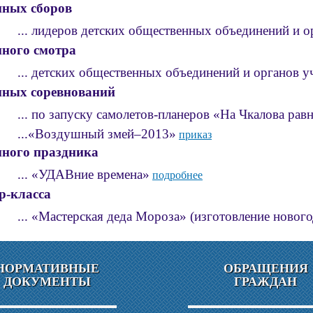
нных сборов
идеров детских общественных объединений и орга
ного смотра
етских общественных объединений и органов уче
нных соревнований
о запуску самолетов-планеров «На Чкалова рав
...«Воздушный змей–2013»
приказ
нного праздника
 «УДАВние времена»
подробнее
р-класса
Мастерская деда Мороза» (изготовление нового
НОРМАТИВНЫЕ
ОБРАЩЕНИЯ
ДОКУМЕНТЫ
ГРАЖДАН