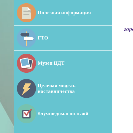
Полезная информация
гор
ГТО
...
... д
Музеи ЦДТ
... 
... и
Целевая модель
наставничества
... 
#лучшедомаспользой