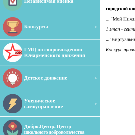
Независимая оценка
городской ко
... "Мой Ниж
Конкурсы
1 этап - сен
...
"Виртуальн
ГМЦ по сопровождению
Конкурс
пров
Юнармейского движения
Детское движение
Ученическое
самоуправление
Добро.Центр. Центр
школьного добровольчества