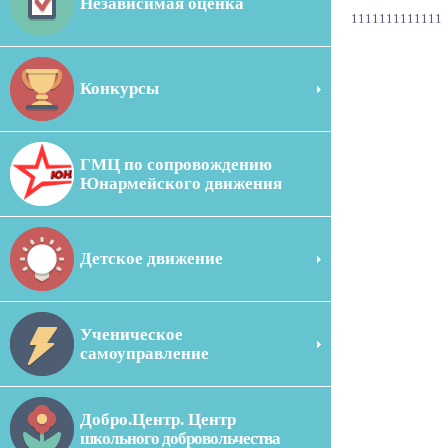
Независимая оценка
1111111111111
Конкурсы
ГМЦ по сопровождению
Юнармейского движения
Детское движение
Ученическое
самоуправление
Добро.Центр. Центр
школьного добровольчества