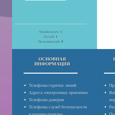
Онлайн всего:
1
Гостей:
1
Пользователей:
0
ОСНОВНАЯ
ИНФОРМАЦИЯ
Телефоны горячих линий
Пр
Адреса электронных приемных
Ва
Телефоны доверия
пе
Телефоны служб безопасности
Ра
и охраны порядка
По