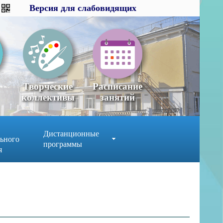
Версия для слабовидящих
Версия для слабовидящих
×
x
Творческие
Расписание
коллективы
занятий
Дистанционные
ьного
программы
я