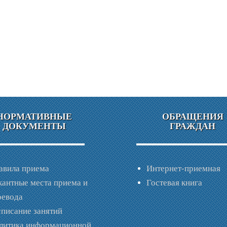
НОРМАТИВНЫЕ
ОБРАЩЕНИЯ
ДОКУМЕНТЫ
ГРАЖДАН
авила приема
Интернет-приемная
кантные места приема и
Гостевая книга
ревода
списание занятий
литика информационной